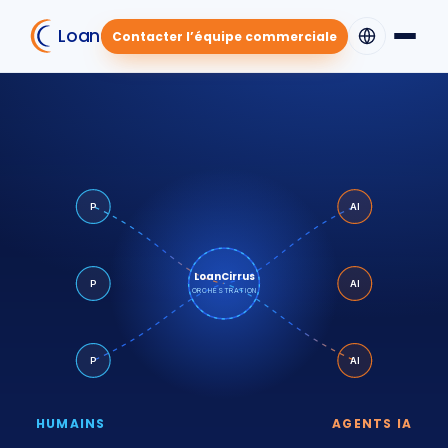
LoanCirrus
Contacter l’équipe commerciale
P
AI
LoanCirrus
P
AI
ORCHESTRATION
P
AI
HUMAINS
AGENTS IA