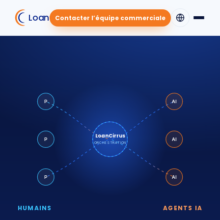
LoanCirrus
Contacter l’équipe commerciale
P
AI
LoanCirrus
P
AI
ORCHESTRATION
P
AI
HUMAINS
AGENTS IA